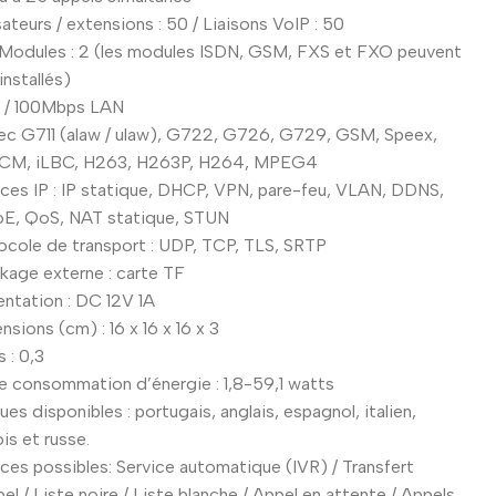
sateurs / extensions : 50 / Liaisons VoIP : 50
 Modules : 2 (les modules ISDN, GSM, FXS et FXO peuvent
installés)
10 / 100Mbps LAN
c G711 (alaw / ulaw), G722, G726, G729, GSM, Speex,
M, iLBC, H263, H263P, H264, MPEG4
ices IP : IP statique, DHCP, VPN, pare-feu, VLAN, DDNS,
E, QoS, NAT statique, STUN
ocole de transport : UDP, TCP, TLS, SRTP
kage externe : carte TF
entation : DC 12V 1A
sions (cm) : 16 x 16 x 16 x 3
 : 0,3
le consommation d’énergie : 1,8-59,1 watts
es disponibles : portugais, anglais, espagnol, italien,
is et russe.
ices possibles: Service automatique (IVR) / Transfert
el / Liste noire / Liste blanche / Appel en attente / Appels