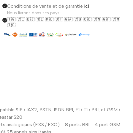
Conditions de vente et de garantie
ici
Nous livrons dans ses pays :
🇹🇬 🇨🇮 🇧🇯 🇳🇪 🇲🇱 🇧🇫 🇬🇦 🇨🇬 🇨🇩 🇸🇳 🇬🇭 🇨🇲
🇹🇩
atible SIP / IAX2, PSTN, ISDN BRI, E1 / T1 / PRI, et GSM /
astar S20
rts analogiques (FXS / FXO) – 8 ports BRI – 4 port GSM
u’à 25 appels simultanés