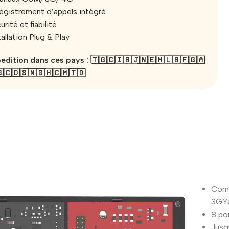
egistrement d’appels intégré
urité et fiabilité
tallation Plug & Play
edition dans ces pays : 🇹🇬🇨🇮🇧🇯🇳🇪🇲🇱🇧🇫🇬🇦
🇨🇩🇸🇳🇬🇭🇨🇲🇹🇩
Comp
3GYe
8 po
Jusq