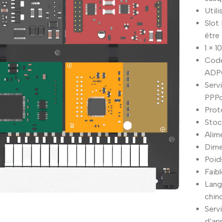
Utili
Slot
être 
1 × 
Code
ADPC
Serv
PPPo
Prot
Stoc
Alim
Dimen
Poids
Faib
Langu
chino
Serv
d’app