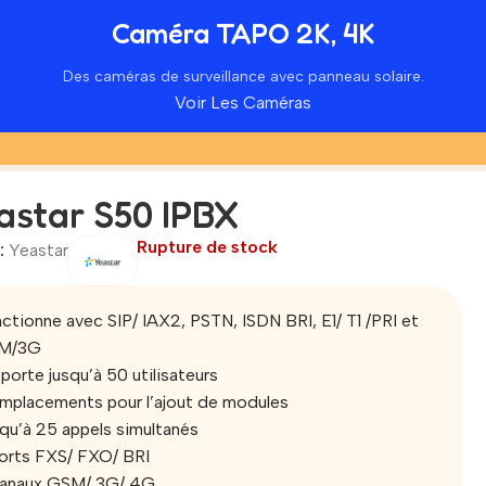
Caméra TAPO 2K, 4K
Des caméras de surveillance avec panneau solaire.
Voir Les Caméras
astar S50 IPBX
Rupture de stock
:
Yeastar
ctionne avec SIP/ IAX2, PSTN, ISDN BRI, E1/ T1 /PRI et
M/3G
porte jusqu’à 50 utilisateurs
mplacements pour l’ajout de modules
qu’à 25 appels simultanés
orts FXS/ FXO/ BRI
canaux GSM/ 3G/ 4G