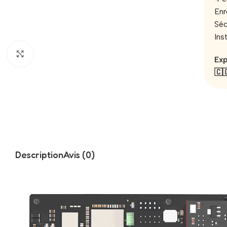
Enr
Séc
Ins
Click to enlarge
Exp
🇨
Description
Avis (0)