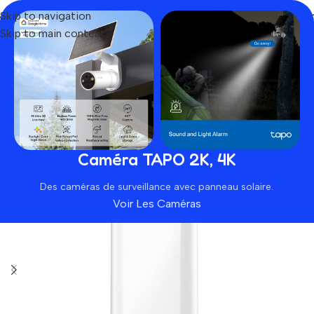
Skip to navigation
Skip to main content
Home
Produit
Tenda O3
-12%
SOLD OUT
Caméra TAPO 2K, 4K
Des caméras de surveillance avec panneau solaire.
Voir Les Caméras