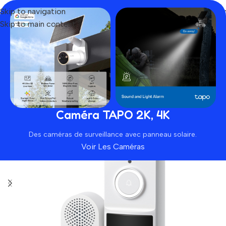
Skip to navigation
Skip to main content
Home
Produit
Tapo D210
Caméra TAPO 2K, 4K
Des caméras de surveillance avec panneau solaire.
Voir Les Caméras