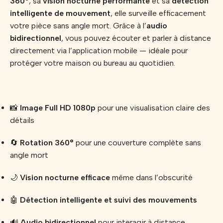
360°
, sa
vision nocturne performante
et sa
détection
intelligente de mouvement
, elle surveille efficacement
votre pièce sans angle mort. Grâce à l’
audio
bidirectionnel
, vous pouvez écouter et parler à distance
directement via l’application mobile — idéale pour
protéger votre maison ou bureau au quotidien.
📸
Image Full HD 1080p
pour une visualisation claire des
détails
🔄
Rotation 360°
pour une couverture complète sans
angle mort
🌙
Vision nocturne efficace
même dans l’obscurité
🤖
Détection intelligente et suivi des mouvements
🔊
Audio bidirectionnel
pour interagir à distance