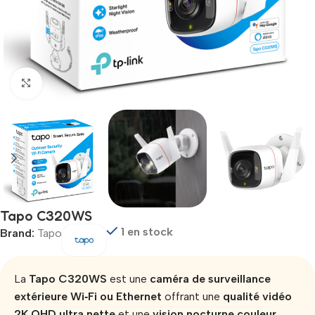
Click to enlarge
Tapo C320WS
1 en stock
Brand:
Tapo
La
Tapo C320WS
est une
caméra de surveillance
extérieure Wi‑Fi ou Ethernet
offrant une
qualité vidéo
2K QHD ultra nette
et une
vision nocturne couleur