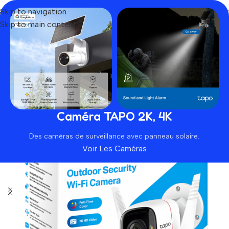
Skip to navigation
Skip to main content
Home
Produit
Tapo C320WS
-8%
Caméra TAPO 2K, 4K
Des caméras de surveillance avec panneau solaire.
Voir Les Caméras