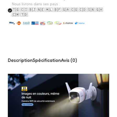
Nous livrons dans ses pays :
🇹🇬 🇨🇮 🇧🇯 🇳🇪 🇲🇱 🇧🇫 🇬🇦 🇨🇬 🇨🇩 🇸🇳 🇬🇭
🇨🇲 🇹🇩
Description
Spécification
Avis (0)