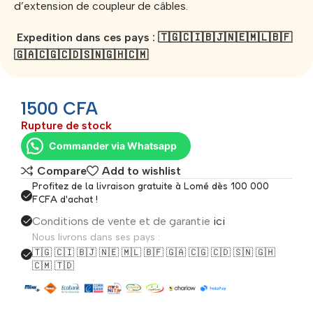
d’extension de coupleur de câbles.
Expedition dans ces pays : 🇹🇬🇨🇮🇧🇯🇳🇪🇲🇱🇧🇫
🇬🇦🇨🇬🇨🇩🇸🇳🇬🇭🇨🇲
1500
CFA
Rupture de stock
Commander via Whatsapp
Compare
Add to wishlist
Profitez de la livraison gratuite à Lomé dès 100 000
FCFA d'achat !
Conditions de vente et de garantie
ici
Nous livrons dans ses pays :
🇹🇬 🇨🇮 🇧🇯 🇳🇪 🇲🇱 🇧🇫 🇬🇦 🇨🇬 🇨🇩 🇸🇳 🇬🇭
🇨🇲 🇹🇩