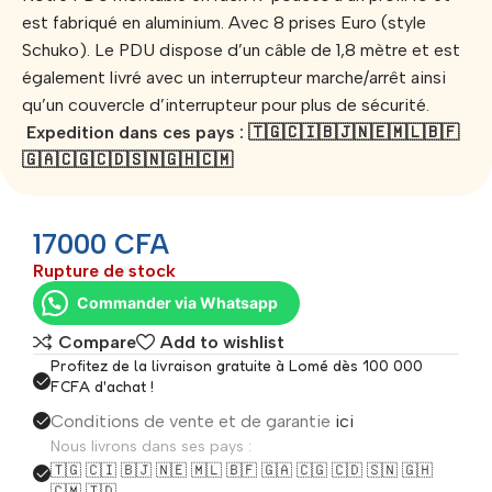
est fabriqué en aluminium. Avec 8 prises Euro (style
Schuko). Le PDU dispose d’un câble de 1,8 mètre et est
également livré avec un interrupteur marche/arrêt ainsi
qu’un couvercle d’interrupteur pour plus de sécurité.
Expedition dans ces pays : 🇹🇬🇨🇮🇧🇯🇳🇪🇲🇱🇧🇫
🇬🇦🇨🇬🇨🇩🇸🇳🇬🇭🇨🇲
17000
CFA
Rupture de stock
Commander via Whatsapp
Compare
Add to wishlist
Profitez de la livraison gratuite à Lomé dès 100 000
FCFA d'achat !
Conditions de vente et de garantie
ici
Nous livrons dans ses pays :
🇹🇬 🇨🇮 🇧🇯 🇳🇪 🇲🇱 🇧🇫 🇬🇦 🇨🇬 🇨🇩 🇸🇳 🇬🇭
🇨🇲 🇹🇩