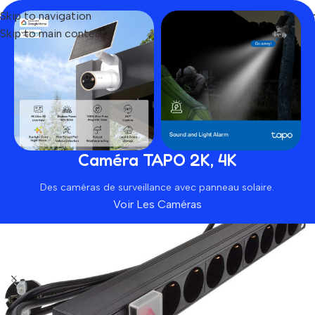
Skip to navigation
Skip to main content
Home
Produit
Prises PDU 8 voies avec unité de distribution
SOLD OUT
Caméra TAPO 2K, 4K
Des caméras de surveillance avec panneau solaire.
Voir Les Caméras