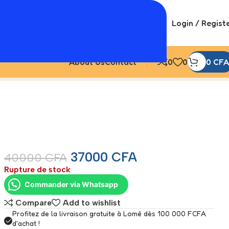
Login / Regist
About Us
Contact
0
0
0
CFA
37000
CFA
40000
CFA
Rupture de stock
Commander via Whatsapp
Compare
Add to wishlist
Profitez de la livraison gratuite à Lomé dès 100 000 FCFA
d'achat !