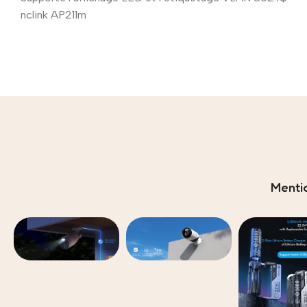
nclink AP211m
Menti