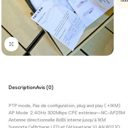
Click to enlarge
Description
Avis (0)
PTP mode, Pas de configuration, plug and play ( +1KM)
AP Mode 2.4GHz 300Mbps CPE extérieur—NC-AP211M
Antenne directionnelle 8dBi interne jusqu’à 1KM
Supporte l’affichage LED et l’étiquetage VLAN 802.1Q