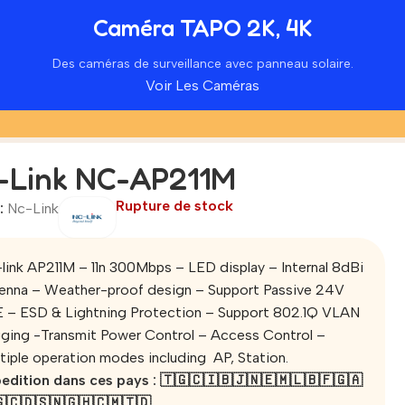
Caméra TAPO 2K, 4K
Des caméras de surveillance avec panneau solaire.
Voir Les Caméras
-Link NC-AP211M
Rupture de stock
:
Nc-Link
link AP211M – 11n 300Mbps – LED display – Internal 8dBi
enna – Weather-proof design – Support Passive 24V
 – ESD & Lightning Protection – Support 802.1Q VLAN
ging -Transmit Power Control – Access Control –
tiple operation modes including AP, Station.
edition dans ces pays : 🇹🇬🇨🇮🇧🇯🇳🇪🇲🇱🇧🇫🇬🇦
🇨🇩🇸🇳🇬🇭🇨🇲🇹🇩