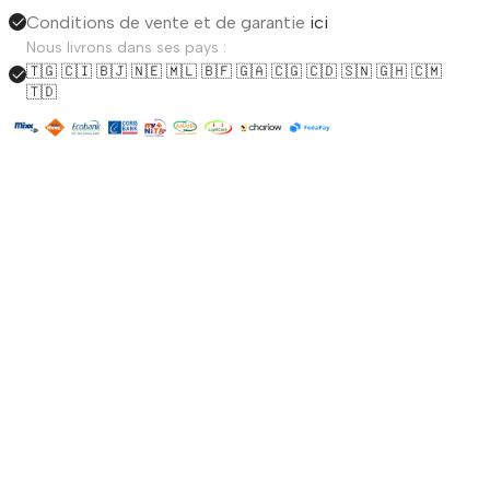
Conditions de vente et de garantie
ici
Nous livrons dans ses pays :
🇹🇬 🇨🇮 🇧🇯 🇳🇪 🇲🇱 🇧🇫 🇬🇦 🇨🇬 🇨🇩 🇸🇳 🇬🇭 🇨🇲
🇹🇩