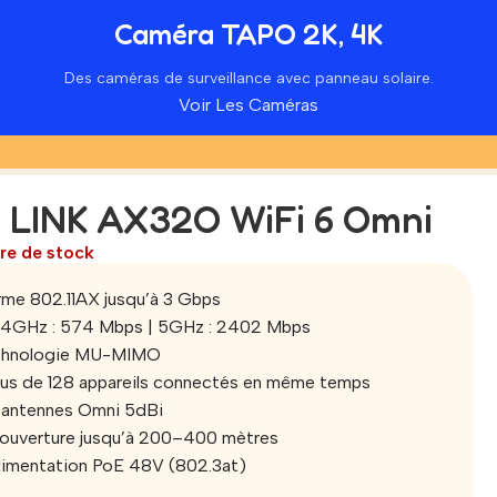
Caméra TAPO 2K, 4K
Des caméras de surveillance avec panneau solaire.
Voir Les Caméras
 LINK AX32O WiFi 6 Omni
re de stock
me 802.11AX jusqu’à 3 Gbps
.4GHz : 574 Mbps | 5GHz : 2402 Mbps
chnologie MU-MIMO
lus de 128 appareils connectés en même temps
 antennes Omni 5dBi
ouverture jusqu’à 200–400 mètres
limentation PoE 48V (802.3at)