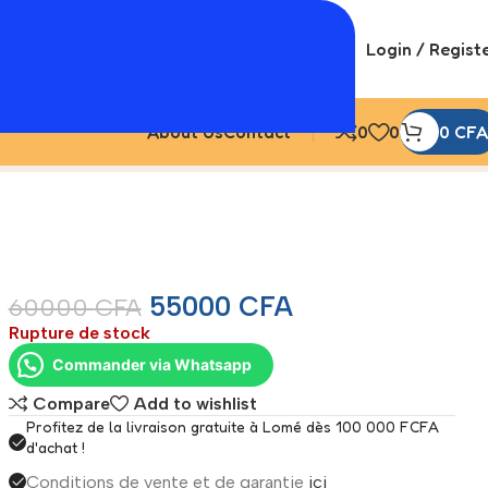
Login / Regist
About Us
Contact
0
0
0
CFA
55000
CFA
60000
CFA
Rupture de stock
Commander via Whatsapp
Compare
Add to wishlist
Profitez de la livraison gratuite à Lomé dès 100 000 FCFA
d'achat !
Conditions de vente et de garantie
ici