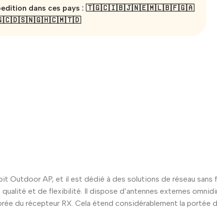
edition dans ces pays : 🇹🇬🇨🇮🇧🇯🇳🇪🇲🇱🇧🇫🇬🇦
🇨🇩🇸🇳🇬🇭🇨🇲🇹🇩
utdoor AP, et il est dédié à des solutions de réseau sans fi
 qualité et de flexibilité. Il dispose d’antennes externes omni
iorée du récepteur RX. Cela étend considérablement la portée de