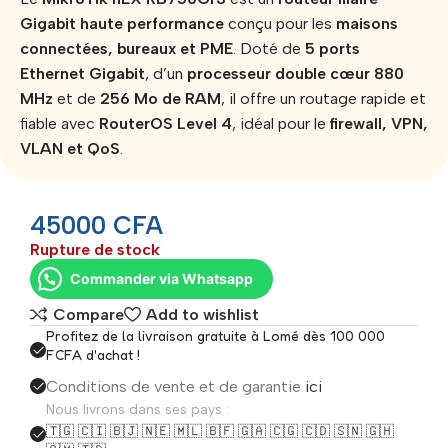
Gigabit haute performance
conçu pour les
maisons
connectées, bureaux et PME
. Doté de
5 ports
Ethernet Gigabit
, d’un
processeur double cœur 880
MHz
et de
256 Mo de RAM
, il offre un routage rapide et
fiable avec
RouterOS Level 4
, idéal pour le
firewall, VPN,
VLAN et QoS
.
45000
CFA
Rupture de stock
Commander via Whatsapp
Compare
Add to wishlist
Profitez de la livraison gratuite à Lomé dès 100 000
FCFA d'achat !
Conditions de vente et de garantie
ici
Nous livrons dans ses pays :
🇹🇬 🇨🇮 🇧🇯 🇳🇪 🇲🇱 🇧🇫 🇬🇦 🇨🇬 🇨🇩 🇸🇳 🇬🇭