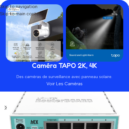
Skip to navigation
Skip to main content
Home
Produit
Mikrotik hEX RB750Gr3
SOLD OUT
Caméra TAPO 2K, 4K
Des caméras de surveillance avec panneau solaire.
Voir Les Caméras