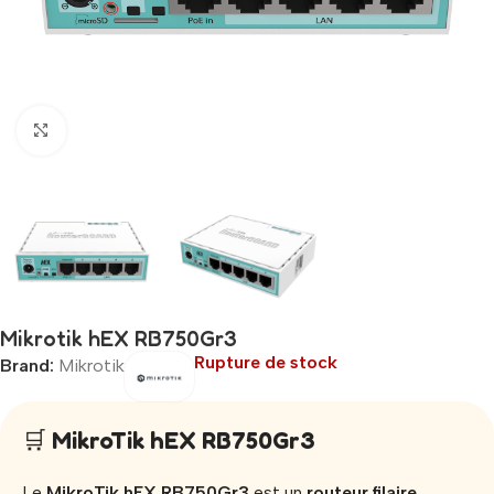
Click to enlarge
Mikrotik hEX RB750Gr3
Rupture de stock
Brand:
Mikrotik
🛒
MikroTik hEX RB750Gr3
Le
MikroTik hEX RB750Gr3
est un
routeur filaire