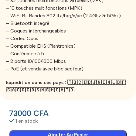
– 32 touches multifonctions virtuelles (VPK)
– 10 touches multifonctions (MPK)
– WiFi Bi-Bandes 802.11 a/b/g/n/ac (2.4Ghz & 5Ghz)
– Bluetooth intégré
– Coques interchangeables
– Codec Opus
– Compatible EHS (Plantronics)
– Conférence à 5
– 2 ports 10/100/1000 Mbps
– PoE (et vendu avec bloc secteur)
Expedition dans ces pays : 🇹🇬🇨🇮🇧🇯🇳🇪🇲🇱🇧🇫
🇬🇦🇨🇬🇨🇩🇸🇳🇬🇭🇨🇲🇹🇩
73000
CFA
1 en stock
Ajouter Au Panier