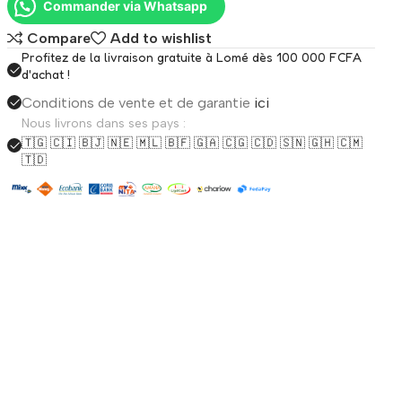
Commander via Whatsapp
Compare
Add to wishlist
Profitez de la livraison gratuite à Lomé dès 100 000 FCFA
d'achat !
Conditions de vente et de garantie
ici
Nous livrons dans ses pays :
🇹🇬 🇨🇮 🇧🇯 🇳🇪 🇲🇱 🇧🇫 🇬🇦 🇨🇬 🇨🇩 🇸🇳 🇬🇭 🇨🇲
🇹🇩