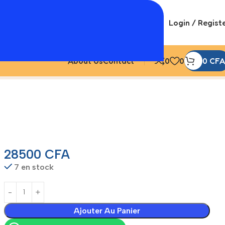
Login / Regist
About Us
Contact
0
0
0
CFA
28500
CFA
7 en stock
Ajouter Au Panier