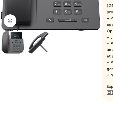
(GD
pro
– P
Click to enlarge
cod
Op
– J
– P
un 
et 
– P
ges
– N
Exp
🇨