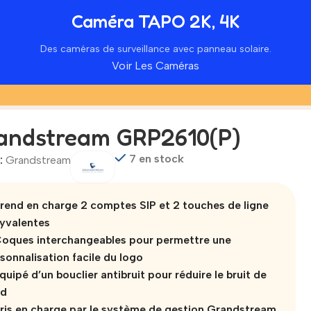
Caméra TAPO 2K, 4K
Des caméras de surveillance avec panneau solaire.
Voir Les Caméras
andstream GRP2610(P)
7 en stock
:
Grandstream
rend en charge 2 comptes SIP et 2 touches de ligne
yvalentes
oques interchangeables pour permettre une
sonnalisation facile du logo
quipé d’un bouclier antibruit pour réduire le bruit de
nd
ris en charge par le système de gestion Grandstream