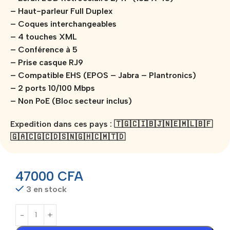
– Haut-parleur Full Duplex
– Coques interchangeables
– 4 touches XML
– Conférence à 5
– Prise casque RJ9
– Compatible EHS (EPOS – Jabra – Plantronics)
– 2 ports 10/100 Mbps
– Non PoE (Bloc secteur inclus)
Expedition dans ces pays : 🇹🇬🇨🇮🇧🇯🇳🇪🇲🇱🇧🇫
🇬🇦🇨🇬🇨🇩🇸🇳🇬🇭🇨🇲🇹🇩
47000
CFA
3 en stock