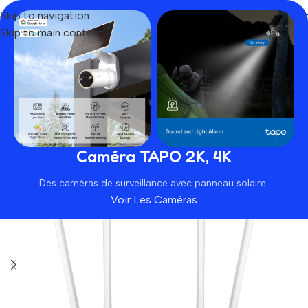
Skip to navigation
Skip to main content
Home
Produit
Cudy WR1200
SOLD OUT
HOT
Caméra TAPO 2K, 4K
Des caméras de surveillance avec panneau solaire.
Voir Les Caméras