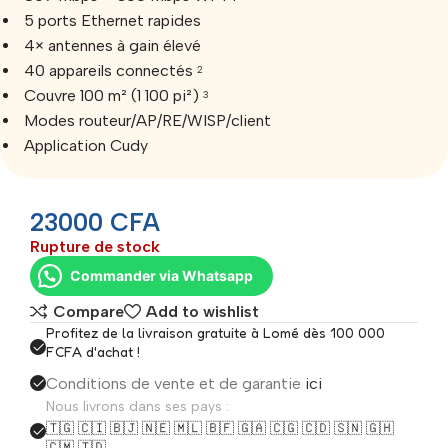
5 ports Ethernet rapides
4× antennes à gain élevé
40 appareils connectés
2
Couvre 100 m² (1 100 pi²)
3
Modes routeur/AP/RE/WISP/client
Application Cudy
23000
CFA
Rupture de stock
Commander via Whatsapp
Compare
Add to wishlist
Profitez de la livraison gratuite à Lomé dès 100 000
FCFA d'achat !
Conditions de vente et de garantie
ici
Nous livrons dans ses pays :
🇹🇬 🇨🇮 🇧🇯 🇳🇪 🇲🇱 🇧🇫 🇬🇦 🇨🇬 🇨🇩 🇸🇳 🇬🇭
🇨🇲 🇹🇩