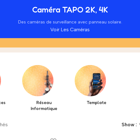
Caméra TAPO 2K, 4K
Des caméras de surveillance avec panneau solaire.
Voir Les Caméras
ces
Réseau
Template
Informatique
chés
Show