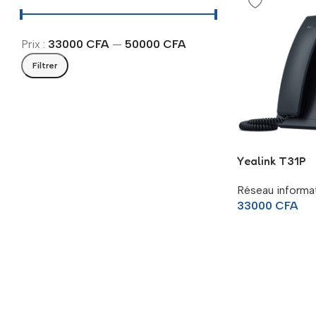
Prix :
33000 CFA
—
50000 CFA
Filtrer
Yealink T31P
Réseau informa
33000
CFA
Read more