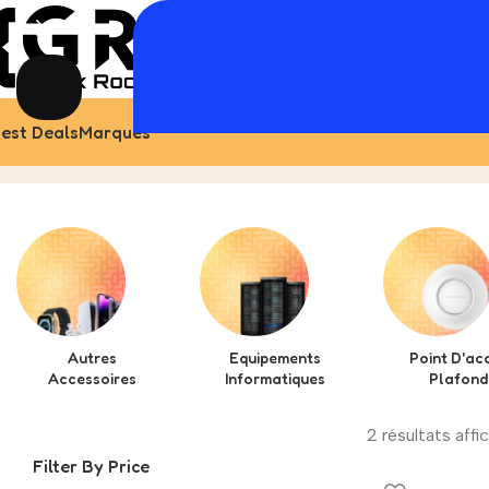
est Deals
Marques
Yealink
Home
Produit
Autres
Equipements
Point D'ac
Accessoires
Informatiques
Plafond
2 résultats affi
Filter By Price