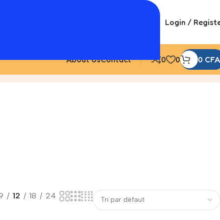
Login / Regist
About Us
Contact
0
0
0
CFA
9
12
18
24