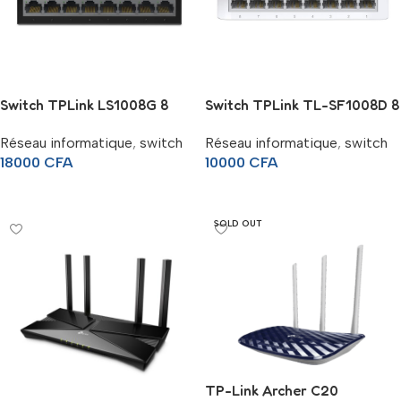
Switch TPLink LS1008G 8
Switch TPLink TL-SF1008D 8
ports Gigabit – 10/100/1000
ports 10/100 Mbps
Réseau informatique
,
switch
Réseau informatique
,
switch
Mbps
18000
CFA
10000
CFA
Ajouter Au Panier
Ajouter Au Panier
SOLD OUT
TP-Link Archer C20