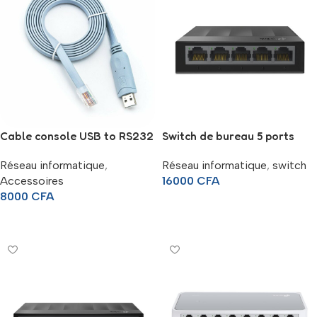
Cable console USB to RS232
Switch de bureau 5 ports
Serial to RJ45 1.5m
Gigabit – 10/100/1000 Mbps
Réseau informatique
,
Réseau informatique
,
switch
Accessoires
16000
CFA
8000
CFA
Lire La Suite
Lire La Suite