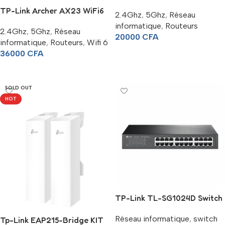
TP-Link Archer AX23 WiFi6
2.4Ghz
,
5Ghz
,
Réseau
informatique
,
Routeurs
2.4Ghz
,
5Ghz
,
Réseau
20000
CFA
informatique
,
Routeurs
,
Wifi 6
Lire La Suite
36000
CFA
Ajouter Au Panier
SOLD OUT
HOT
TP-Link TL-SG1024D Switch
rackable de 24 ports Gigabit
Réseau informatique
,
switch
Tp-Link EAP215-Bridge KIT