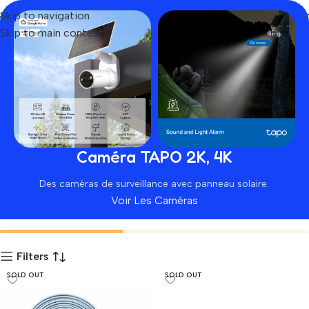
Skip to navigation
Skip to main content
Tp link
Home
Produit
Caméra TAPO 2K, 4K
Des caméras de surveillance avec panneau solaire.
Voir Les Caméras
Autres Accessoires
Equipements Informatiques
Filters
SOLD OUT
SOLD OUT