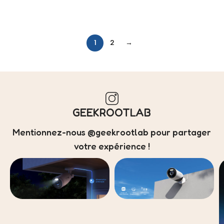
Lire La Suite
Ajouter Au Panier
1
2
→
Read more
GEEKROOTLAB
Mentionnez-nous @geekrootlab pour partager
votre expérience !