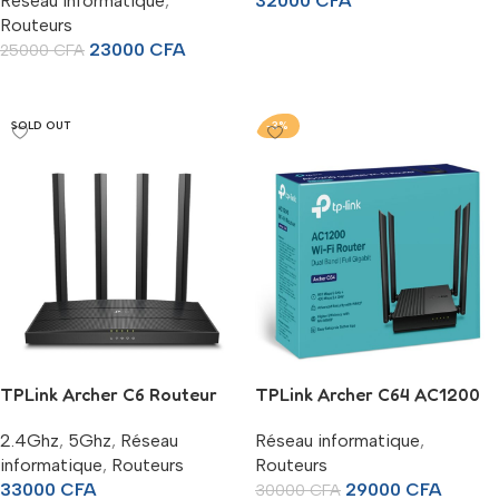
Réseau informatique
,
32000
CFA
Routeurs
Ajouter Au Panier
23000
CFA
25000
CFA
Lire La Suite
SOLD OUT
-3%
TPLink Archer C6 Routeur
TPLink Archer C64 AC1200
WiFi AC1200 Gigabit
Wireless MU-MIMO WiFi
2.4Ghz
,
5Ghz
,
Réseau
Réseau informatique
,
Router
informatique
,
Routeurs
Routeurs
33000
CFA
29000
CFA
30000
CFA