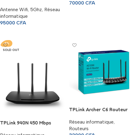
70000
CFA
Antenne Wifi
,
5Ghz
,
Réseau
Ajouter Au Panier
informatique
95000
CFA
Lire La Suite
-8%
SOLD OUT
TPLink Archer C6 Routeur
Réseau informatique
,
TPLink 940N 450 Mbps
Routeurs