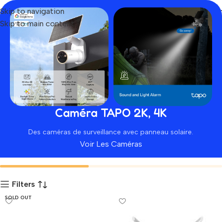
Skip to navigation
Skip to main content
Lb-link
Home
Produit
Caméra TAPO 2K, 4K
Des caméras de surveillance avec panneau solaire.
Voir Les Caméras
Autres Accessoires
Equipements Informatiques
Filters
SOLD OUT