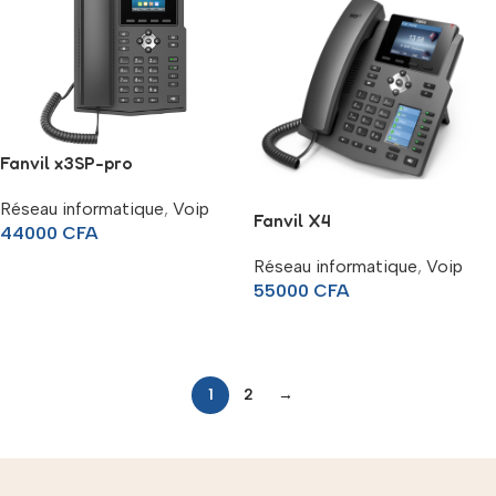
Fanvil x3SP-pro
Réseau informatique
,
Voip
Fanvil X4
44000
CFA
Réseau informatique
,
Voip
Ajouter Au Panier
55000
CFA
Ajouter Au Panier
1
2
→
Read more