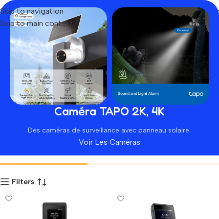
Skip to navigation
Skip to main content
Fanvil
Home
Produit
Caméra TAPO 2K, 4K
Des caméras de surveillance avec panneau solaire.
Voir Les Caméras
Autres Accessoires
Equipements Informatiques
Filters