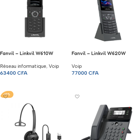
Fanvil – Linkvil W610W
Fanvil – Linkvil W620W
portable Wi-Fi SIP Phone
portable Wi-Fi SIP Phone
Réseau informatique
,
Voip
Voip
63400
CFA
77000
CFA
Ajouter Au Panier
Ajouter Au Panier
-13%