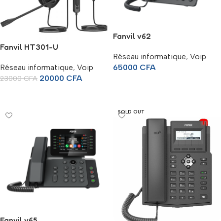
Fanvil v62
Fanvil HT301-U
Réseau informatique
,
Voip
Réseau informatique
,
Voip
65000
CFA
20000
CFA
23000
CFA
Ajouter Au Panier
Ajouter Au Panier
SOLD OUT
Fanvil v65