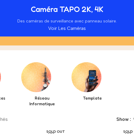
Caméra TAPO 2K, 4K
Des caméras de surveillance avec panneau solaire.
Voir Les Caméras
ces
Réseau
Template
Informatique
chés
Show
SOLD OUT
SOLD