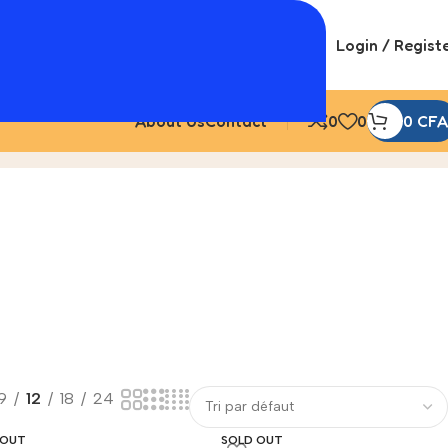
Login / Regist
About Us
Contact
0
0
0
CFA
9
12
18
24
 OUT
SOLD OUT