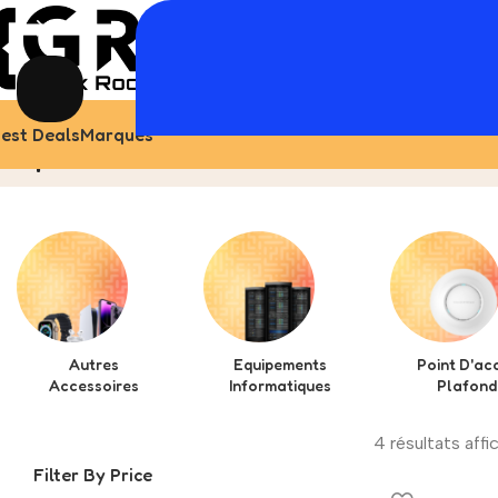
est Deals
Marques
Epson
Home
Produit
Autres
Equipements
Point D'ac
Accessoires
Informatiques
Plafond
4 résultats affi
Filter By Price